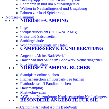
Radfahren in und um Neuharlingersiel
Walken in Neuharlingersiel und Umgebung
Fahrten zur Insel Spiekeroog
Nordsee-Camping
NORDSEE-CAMPING
Lage
Stellplatzübersicht (PDF – ca. 2 MB)
Preise und Saisonzeiten
Sanitärgebäude
Wohnmobilstellplatz am Hafen
CAMPER-SERVICE UND BERATUNG
Angebot „Ab ins BadeWerk“
Hallenbad und Sauna im BadeWerk Neuharlingersiel
Fritz Berger Shop
NORDSEE-CAMPING BUCHEN
Standplatz online buchen
Fischerhäuschen am Kurpark-See buchen
Plattbodenschiff Pandion buchen
Dauercamping
Mietwohnwagen
AGB und Platzordnung Nordseecamping Neuharlingersie
BESONDERE ANGEBOTE FÜR SIE
Camping-Angebot Ab ins BadeWerk