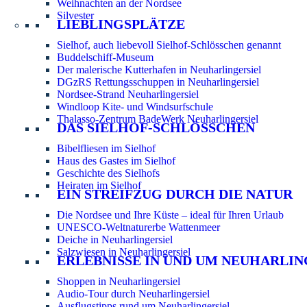
Weihnachten an der Nordsee
Silvester
LIEBLINGSPLÄTZE
Sielhof, auch liebevoll Sielhof-Schlösschen genannt
Buddelschiff-Museum
Der malerische Kutterhafen in Neuharlingersiel
DGzRS Rettungsschuppen in Neuharlingersiel
Nordsee-Strand Neuharlingersiel
Windloop Kite- und Windsurfschule
Thalasso-Zentrum BadeWerk Neuharlingersiel
DAS SIELHOF-SCHLÖSSCHEN
Bibelfliesen im Sielhof
Haus des Gastes im Sielhof
Geschichte des Sielhofs
Heiraten im Sielhof
EIN STREIFZUG DURCH DIE NATUR
Die Nordsee und Ihre Küste – ideal für Ihren Urlaub
UNESCO-Weltnaturerbe Wattenmeer
Deiche in Neuharlingersiel
Salzwiesen in Neuharlingersiel
ERLEBNISSE IN UND UM NEUHARLIN
Shoppen in Neuharlingersiel
Audio-Tour durch Neuharlingersiel
Ausflugstipps rund um Neuharlingersiel