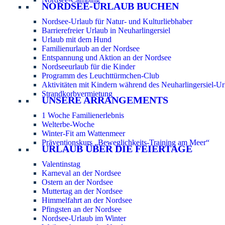
NORDSEE-URLAUB BUCHEN
Nordsee-Urlaub für Natur- und Kulturliebhaber
Barrierefreier Urlaub in Neuharlingersiel
Urlaub mit dem Hund
Familienurlaub an der Nordsee
Entspannung und Aktion an der Nordsee
Nordseeurlaub für die Kinder
Programm des Leuchttürmchen-Club
Aktivitäten mit Kindern während des Neuharlingersiel-Ur
Strandkorbvermietung
UNSERE ARRANGEMENTS
1 Woche Familienerlebnis
Welterbe-Woche
Winter-Fit am Wattenmeer
Präventionskurs „Beweglichkeits-Training am Meer“
URLAUB ÜBER DIE FEIERTAGE
Valentinstag
Karneval an der Nordsee
Ostern an der Nordsee
Muttertag an der Nordsee
Himmelfahrt an der Nordsee
Pfingsten an der Nordsee
Nordsee-Urlaub im Winter