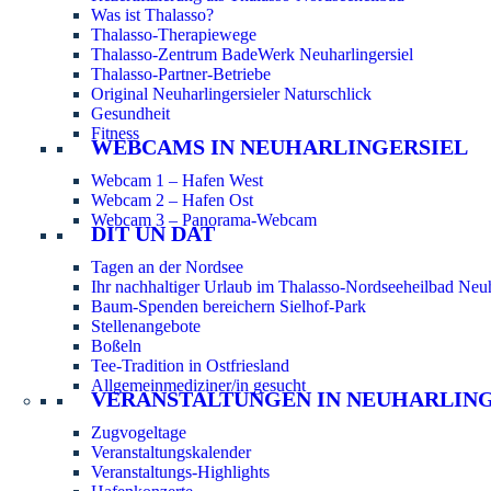
Was ist Thalasso?
Thalasso-Therapiewege
Thalasso-Zentrum BadeWerk Neuharlingersiel
Thalasso-Partner-Betriebe
Original Neuharlingersieler Naturschlick
Gesundheit
Fitness
WEBCAMS IN NEUHARLINGERSIEL
Webcam 1 – Hafen West
Webcam 2 – Hafen Ost
Webcam 3 – Panorama-Webcam
DIT UN DAT
Tagen an der Nordsee
Ihr nachhaltiger Urlaub im Thalasso-Nordseeheilbad Neuh
Baum-Spenden bereichern Sielhof-Park
Stellenangebote
Boßeln
Tee-Tradition in Ostfriesland
Allgemeinmediziner/in gesucht
VERANSTALTUNGEN IN NEUHARLIN
Zugvogeltage
Veranstaltungskalender
Veranstaltungs-Highlights