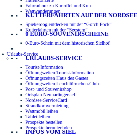
Hafenkonzerte
Fahrradtour zu Kartoffel und Kuh
Wattwanderungen
KUTTERFAHRTEN AUF DER NORDSE
Spiekeroog entdecken mit der “Gorch Fock”
Kutterfahrten mit der “Seestern”
0 EURO-SOUVENIRSCHEINE
0-Euro-Schein mit dem historischen Sielhof
Urlaubs-Service
URLAUBS-SERVICE
Tourist-Information
Öffnungszeiten Tourist-Information
Öffnungszeiten Haus des Gastes
Öffnungszeiten Leuchttürmchen-Club
Post- und Souvenirshop
Ortsplan Neuharlingersiel
Nordsee-ServiceCard
Strandkorbvermietung
Wattmobil leihen
Tablet leihen
Prospekte bestellen
Prospekte herunterladen
INFOS VOM SIEL