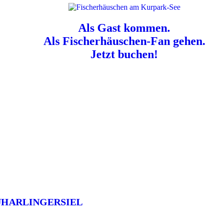
Als Gast kommen.
Als Fischerhäuschen-Fan gehen.
Jetzt buchen!
n für Hundebesitzer:
Der Nordsee-Campingplatz Neuharlingersiel ist e
UHARLINGERSIEL