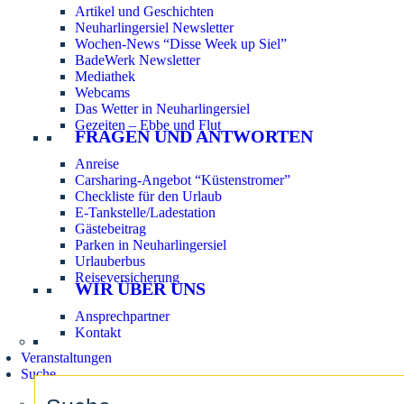
Artikel und Geschichten
Neuharlingersiel Newsletter
Wochen-News “Disse Week up Siel”
BadeWerk Newsletter
Mediathek
Webcams
Das Wetter in Neuharlingersiel
Gezeiten – Ebbe und Flut
FRAGEN UND ANTWORTEN
Anreise
Carsharing-Angebot “Küstenstromer”
Checkliste für den Urlaub
E-Tankstelle/Ladestation
Gästebeitrag
Parken in Neuharlingersiel
Urlauberbus
Reiseversicherung
WIR ÜBER UNS
Ansprechpartner
Kontakt
Veranstaltungen
Suche
Search
for: