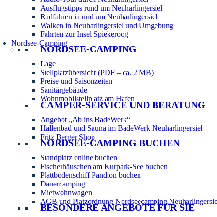
Ausflugstipps rund um Neuharlingersiel
Radfahren in und um Neuharlingersiel
Walken in Neuharlingersiel und Umgebung
Fahrten zur Insel Spiekeroog
Nordsee-Camping
NORDSEE-CAMPING
Lage
Stellplatzübersicht (PDF – ca. 2 MB)
Preise und Saisonzeiten
Sanitärgebäude
Wohnmobilstellplatz am Hafen
CAMPER-SERVICE UND BERATUNG
Angebot „Ab ins BadeWerk“
Hallenbad und Sauna im BadeWerk Neuharlingersiel
Fritz Berger Shop
NORDSEE-CAMPING BUCHEN
Standplatz online buchen
Fischerhäuschen am Kurpark-See buchen
Plattbodenschiff Pandion buchen
Dauercamping
Mietwohnwagen
AGB und Platzordnung Nordseecamping Neuharlingersie
BESONDERE ANGEBOTE FÜR SIE