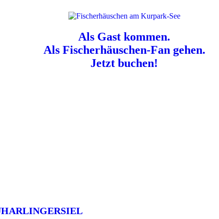
Als Gast kommen.
Als Fischerhäuschen-Fan gehen.
Jetzt buchen!
n für Hundebesitzer:
Der Nordsee-Campingplatz Neuharlingersiel ist e
UHARLINGERSIEL