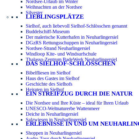
Nordsee-Urlaub im Winter
Weihnachten an der Nordsee
Silvester
LIEBLINGSPLÄTZE
Sielhof, auch liebevoll Sielhof-Schlösschen genannt
Buddelschiff-Museum
Der malerische Kutterhafen in Neuharlingersiel
DGzRS Rettungsschuppen in Neuharlingersiel
Nordsee-Strand Neuharlingersiel
Windloop Kite- und Windsurfschule
Thalasso-Zentrum BadeWerk Neuharlingersiel
DAS SIELHOF-SCHLÖSSCHEN
Bibelfliesen im Sielhof
Haus des Gastes im Sielhof
Geschichte des Sielhofs
Heiraten im Sielhof
EIN STREIFZUG DURCH DIE NATUR
Die Nordsee und Ihre Küste – ideal für Ihren Urlaub
UNESCO-Weltnaturerbe Wattenmeer
Deiche in Neuharlingersiel
Salzwiesen in Neuharlingersiel
ERLEBNISSE IN UND UM NEUHARLIN
Shoppen in Neuharlingersiel
Audio-Tour durch Neuharlingersiel