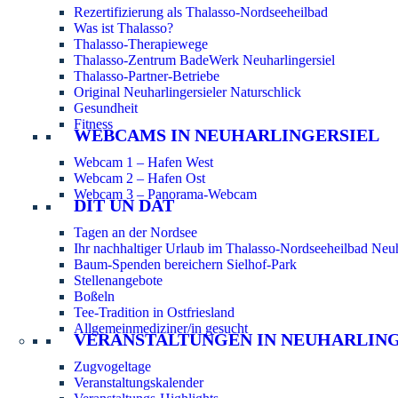
Rezertifizierung als Thalasso-Nordseeheilbad
Was ist Thalasso?
Thalasso-Therapiewege
Thalasso-Zentrum BadeWerk Neuharlingersiel
Thalasso-Partner-Betriebe
Original Neuharlingersieler Naturschlick
Gesundheit
Fitness
WEBCAMS IN NEUHARLINGERSIEL
Webcam 1 – Hafen West
Webcam 2 – Hafen Ost
Webcam 3 – Panorama-Webcam
DIT UN DAT
Tagen an der Nordsee
Ihr nachhaltiger Urlaub im Thalasso-Nordseeheilbad Neuh
Baum-Spenden bereichern Sielhof-Park
Stellenangebote
Boßeln
Tee-Tradition in Ostfriesland
Allgemeinmediziner/in gesucht
VERANSTALTUNGEN IN NEUHARLIN
Zugvogeltage
Veranstaltungskalender