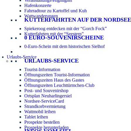
Veranstaltungs-Highlights
Hafenkonzerte
Fahrradtour zu Kartoffel und Kuh
Wattwanderungen
KUTTERFAHRTEN AUF DER NORDSE
Spiekeroog entdecken mit der “Gorch Fock”
Kutterfahrten mit der “Seestern”
0 EURO-SOUVENIRSCHEINE
0-Euro-Schein mit dem historischen Sielhof
Urlaubs-Service
URLAUBS-SERVICE
Tourist-Information
Öffnungszeiten Tourist-Information
Öffnungszeiten Haus des Gastes
Öffnungszeiten Leuchttürmchen-Club
Post- und Souvenirshop
Ortsplan Neuharlingersiel
Nordsee-ServiceCard
Strandkorbvermietung
Wattmobil leihen
Tablet leihen
Prospekte bestellen
Prospekte herunterladen
INFOS VOM SIEL