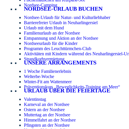
Nordsee-Camping
NORDSEE-URLAUB BUCHEN
Nordsee-Urlaub für Natur- und Kulturliebhaber
Barrierefreier Urlaub in Neuharlingersiel
Urlaub mit dem Hund
Familienurlaub an der Nordsee
Entspannung und Aktion an der Nordsee
Nordseeurlaub für die Kinder
Programm des Leuchttürmchen-Club
Aktivitäten mit Kindern während des Neuharlingersiel-Ur
Strandkorbvermietung
UNSERE ARRANGEMENTS
1 Woche Familienerlebnis
Welterbe-Woche
Winter-Fit am Wattenmeer
Präventionskurs „Beweglichkeits-Training am Meer“
URLAUB ÜBER DIE FEIERTAGE
Valentinstag
Karneval an der Nordsee
Ostern an der Nordsee
Muttertag an der Nordsee
Himmelfahrt an der Nordsee
Pfingsten an der Nordsee