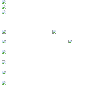
FOLGE UNS
© 2026
Kurverein Neuharlingersiel e.V.
|
Impressum
|
Datenschutz
|
Erklärung zur Barrierefreiheit
|
Stellenangebote
|
Presse
|
Vermieterbereich