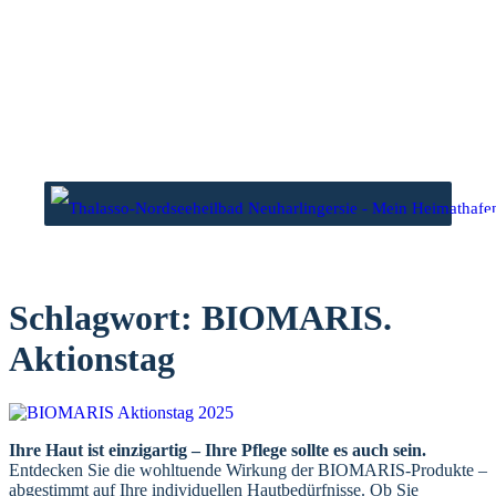
Zum
Inhalt
springen
wasser
Niedrigwasser
3 Uhr
00.57 Uhr
2 Uhr
13.38 Uhr
Schlagwort:
BIOMARIS.
Aktionstag
Ihre Haut ist einzigartig – Ihre Pflege sollte es auch sein.
Entdecken Sie die wohltuende Wirkung der BIOMARIS-Produkte –
abgestimmt auf Ihre individuellen Hautbedürfnisse. Ob Sie