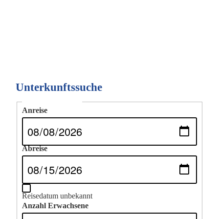
E
T
I
U
O
N
N
D
A
N
Unterkunftssuche
S
Reiseinformationen
Anreise
I
C
H
Abreise
T
E
N
Reisedatum unbekannt
Anzahl Erwachsene
,