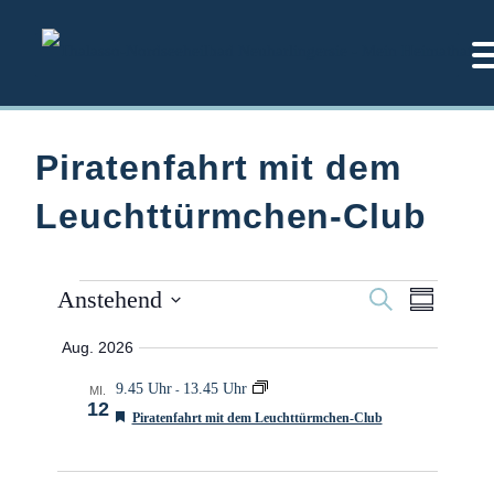
Zum
Inhalt
springen
Piratenfahrt mit dem
Leuchttürmchen-Club
V
Anstehend
V
S
Veranstaltungen
Z
u
E
u
D
E
c
R
s
Aug. 2026
h
a
a
A
R
e
m
t
9.45 Uhr
13.45 Uhr
N
-
MI.
A
m
12
S
u
E
Piratenfahrt mit dem Leuchttürmchen-Club
e
m
T
N
m
n
p
A
f
f
a
S
a
L
o