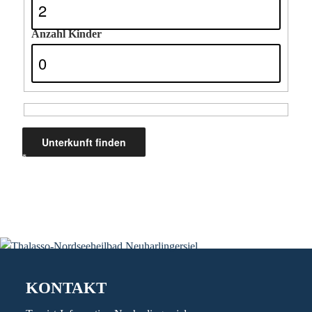
N
A
Anzahl Kinder
V
I
G
A
T
*
Ergebnisse werden auf tportal.tomas.travel angezeigt
I
O
N
KONTAKT