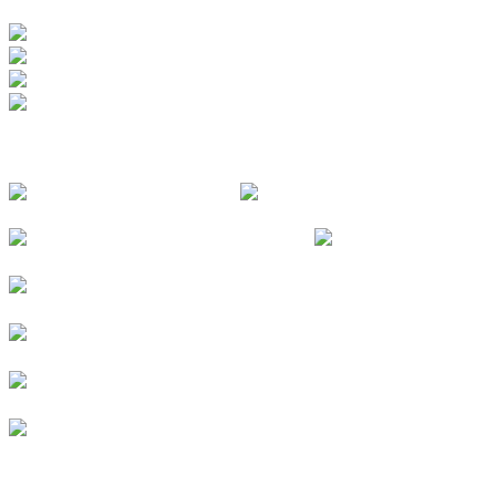
FOLGE UNS
© 2026
Kurverein Neuharlingersiel e.V.
|
Impressum
|
Datenschutz
|
Erklärung zur Barrierefreiheit
|
Stellenangebote
|
Presse
|