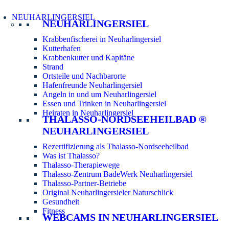
NEUHARLINGERSIEL
NEUHARLINGERSIEL
Krabbenfischerei in Neuharlingersiel
Kutterhafen
Krabbenkutter und Kapitäne
Strand
Ortsteile und Nachbarorte
Hafenfreunde Neuharlingersiel
Angeln in und um Neuharlingersiel
Essen und Trinken in Neuharlingersiel
Heiraten in Neuharlingersiel
THALASSO-NORDSEEHEILBAD ®
NEUHARLINGERSIEL
Rezertifizierung als Thalasso-Nordseeheilbad
Was ist Thalasso?
Thalasso-Therapiewege
Thalasso-Zentrum BadeWerk Neuharlingersiel
Thalasso-Partner-Betriebe
Original Neuharlingersieler Naturschlick
Gesundheit
Fitness
WEBCAMS IN NEUHARLINGERSIEL