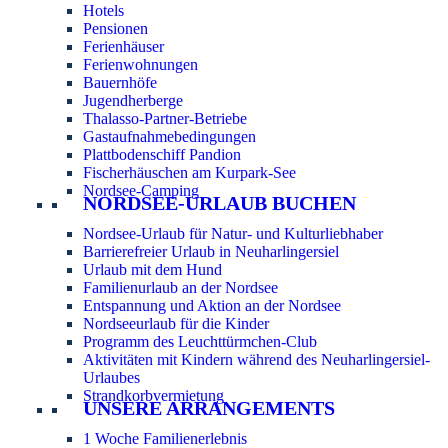
Hotels
Pensionen
Ferienhäuser
Ferienwohnungen
Bauernhöfe
Jugendherberge
Thalasso-Partner-Betriebe
Gastaufnahmebedingungen
Plattbodenschiff Pandion
Fischerhäuschen am Kurpark-See
Nordsee-Camping
NORDSEE-URLAUB BUCHEN
Nordsee-Urlaub für Natur- und Kulturliebhaber
Barrierefreier Urlaub in Neuharlingersiel
Urlaub mit dem Hund
Familienurlaub an der Nordsee
Entspannung und Aktion an der Nordsee
Nordseeurlaub für die Kinder
Programm des Leuchttürmchen-Club
Aktivitäten mit Kindern während des Neuharlingersiel-
Urlaubes
Strandkorbvermietung
UNSERE ARRANGEMENTS
1 Woche Familienerlebnis