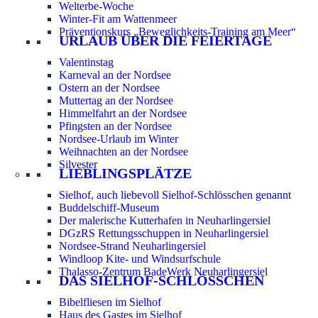
Welterbe-Woche
Winter-Fit am Wattenmeer
Präventionskurs „Beweglichkeits-Training am Meer“
URLAUB ÜBER DIE FEIERTAGE
Valentinstag
Karneval an der Nordsee
Ostern an der Nordsee
Muttertag an der Nordsee
Himmelfahrt an der Nordsee
Pfingsten an der Nordsee
Nordsee-Urlaub im Winter
Weihnachten an der Nordsee
Silvester
LIEBLINGSPLÄTZE
Sielhof, auch liebevoll Sielhof-Schlösschen genannt
Buddelschiff-Museum
Der malerische Kutterhafen in Neuharlingersiel
DGzRS Rettungsschuppen in Neuharlingersiel
Nordsee-Strand Neuharlingersiel
Windloop Kite- und Windsurfschule
Thalasso-Zentrum BadeWerk Neuharlingersiel
DAS SIELHOF-SCHLÖSSCHEN
Bibelfliesen im Sielhof
Haus des Gastes im Sielhof