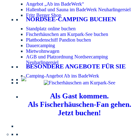
Angebot „Ab ins BadeWerk“
Hallenbad und Sauna im BadeWerk Neuharlingersiel
Fritz Berger Shop
NORDSEE-CAMPING BUCHEN
Standplatz online buchen
Fischerhäuschen am Kurpark-See buchen
Plattbodenschiff Pandion buchen
Dauercamping
Mietwohnwagen
AGB und Platzordnung Nordseecamping
Neuharlingersiel
BESONDERE ANGEBOTE FÜR SIE
Camping-Angebot Ab ins BadeWerk
Als Gast kommen.
Als Fischerhäuschen-Fan gehen.
Jetzt buchen!
Information für Hundebesitzer:
Der Nordsee-
Campingplatz Neuharlingersiel ist ein hundefreier Platz.