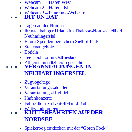
Webcam 1 – Hafen West
Webcam 2 – Hafen Ost
Webcam 3 – Panorama-Webcam
DIT UN DAT
Tagen an der Nordsee
Ihr nachhaltiger Urlaub im Thalasso-Nordseeheilbad
Neuharlingersiel
Baum-Spenden bereichern Sielhof-Park
Stellenangebote
Boßeln
Tee-Tradition in Ostfriesland
Allgemeinmediziner/in gesucht
VERANSTALTUNGEN IN
NEUHARLINGERSIEL
Zugvogeltage
Veranstaltungskalender
Veranstaltungs-Highlights
Hafenkonzerte
Fahrradtour zu Kartoffel und Kuh
Wattwanderungen
KUTTERFAHRTEN AUF DER
NORDSEE
Spiekeroog entdecken mit der “Gorch Fock”