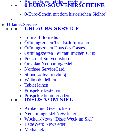
Kutterfahrten mit der “Seestern”
0 EURO-SOUVENIRSCHEINE
0-Euro-Schein mit dem historischen Sielhof
Urlaubs-Service
URLAUBS-SERVICE
Tourist-Information
Öffnungszeiten Tourist-Information
Öffnungszeiten Haus des Gastes
Öffnungszeiten Leuchttürmchen-Club
Post- und Souvenirshop
Ortsplan Neuharlingersiel
Nordsee-ServiceCard
Strandkorbvermietung
Wattmobil leihen
Tablet leihen
Prospekte bestellen
Prospekte herunterladen
INFOS VOM SIEL
Artikel und Geschichten
Neuharlingersiel Newsletter
Wochen-News “Disse Week up Siel”
BadeWerk Newsletter
Mediathek