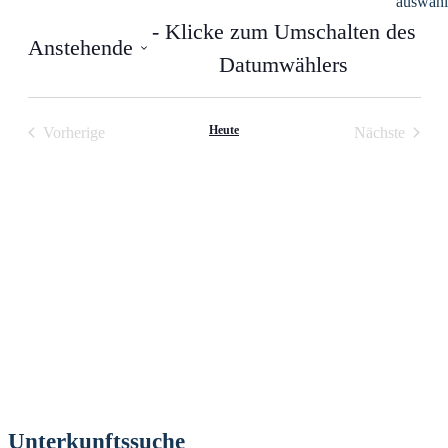
auswähl
Suche
NAVI
- Klicke zum Umschalten des
und
Anstehende
Ansichten
Datumwählers
Navigati
Datum
auswählen.
Heute
Vorherige
Nächste
Veranstaltungen
Veranstalt
Unterkunftssuche