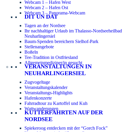
Webcam 1 – Hafen West
Webcam 2 – Hafen Ost
Webcam 3 – Panorama-Webcam
DIT UN DAT
Tagen an der Nordsee
Ihr nachhaltiger Urlaub im Thalasso-Nordseeheilbad
Neuharlingersiel
Baum-Spenden bereichern Sielhof-Park
Stellenangebote
Boßeln
Tee-Tradition in Ostfriesland
Allgemeinmediziner/in gesucht
VERANSTALTUNGEN IN
NEUHARLINGERSIEL
Zugvogeltage
Veranstaltungskalender
Veranstaltungs-Highlights
Hafenkonzerte
Fahrradtour zu Kartoffel und Kuh
Wattwanderungen
KUTTERFAHRTEN AUF DER
NORDSEE
Spiekeroog entdecken mit der “Gorch Fock”