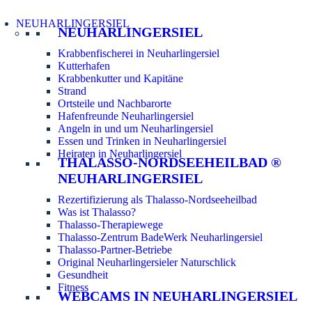
NEUHARLINGERSIEL
NEUHARLINGERSIEL
Krabbenfischerei in Neuharlingersiel
Kutterhafen
Krabbenkutter und Kapitäne
Strand
Ortsteile und Nachbarorte
Hafenfreunde Neuharlingersiel
Angeln in und um Neuharlingersiel
Essen und Trinken in Neuharlingersiel
Heiraten in Neuharlingersiel
THALASSO-NORDSEEHEILBAD ®
NEUHARLINGERSIEL
Rezertifizierung als Thalasso-Nordseeheilbad
Was ist Thalasso?
Thalasso-Therapiewege
Thalasso-Zentrum BadeWerk Neuharlingersiel
Thalasso-Partner-Betriebe
Original Neuharlingersieler Naturschlick
Gesundheit
Fitness
WEBCAMS IN NEUHARLINGERSIEL