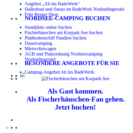
Angebot „Ab ins BadeWerk“
Hallenbad und Sauna im BadeWerk Neuharlingersiel
Fritz Berger Shop
NORDSEE-CAMPING BUCHEN
Standplatz online buchen
Fischerhäuschen am Kurpark-See buchen
Plattbodenschiff Pandion buchen
Dauercamping
Mietwohnwagen
AGB und Platzordnung Nordseecamping
Neuharlingersiel
BESONDERE ANGEBOTE FÜR SIE
Camping-Angebot Ab ins BadeWerk
Als Gast kommen.
Als Fischerhäuschen-Fan gehen.
Jetzt buchen!
Information für Hundebesitzer:
Der Nordsee-
Campingplatz Neuharlingersiel ist ein hundefreier Platz.