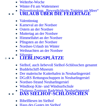
Welterbe-Woche
Winter-Fit am Wattenmeer
Präventionskurs „Beweglichkeits-Training am Meer“
URLAUB ÜBER DIE FEIERTAGE
Valentinstag
Karneval an der Nordsee
Ostern an der Nordsee
Muttertag an der Nordsee
Himmelfahrt an der Nordsee
Pfingsten an der Nordsee
Nordsee-Urlaub im Winter
Weihnachten an der Nordsee
Silvester
LIEBLINGSPLÄTZE
Sielhof, auch liebevoll Sielhof-Schlösschen genannt
Buddelschiff-Museum
Der malerische Kutterhafen in Neuharlingersiel
DGzRS Rettungsschuppen in Neuharlingersiel
Nordsee-Strand Neuharlingersiel
Windloop Kite- und Windsurfschule
Thalasso-Zentrum BadeWerk Neuharlingersiel
DAS SIELHOF-SCHLÖSSCHEN
Bibelfliesen im Sielhof
Haus des Gastes im Sielhof