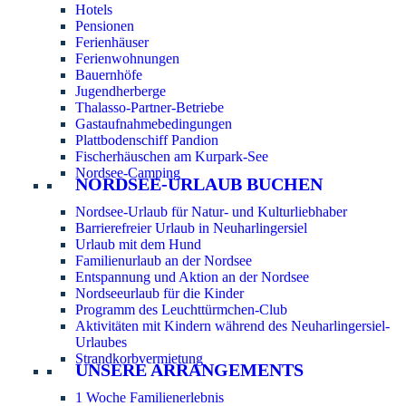
Hotels
Pensionen
Ferienhäuser
Ferienwohnungen
Bauernhöfe
Jugendherberge
Thalasso-Partner-Betriebe
Gastaufnahmebedingungen
Plattbodenschiff Pandion
Fischerhäuschen am Kurpark-See
Nordsee-Camping
NORDSEE-URLAUB BUCHEN
Nordsee-Urlaub für Natur- und Kulturliebhaber
Barrierefreier Urlaub in Neuharlingersiel
Urlaub mit dem Hund
Familienurlaub an der Nordsee
Entspannung und Aktion an der Nordsee
Nordseeurlaub für die Kinder
Programm des Leuchttürmchen-Club
Aktivitäten mit Kindern während des Neuharlingersiel-
Urlaubes
Strandkorbvermietung
UNSERE ARRANGEMENTS
1 Woche Familienerlebnis