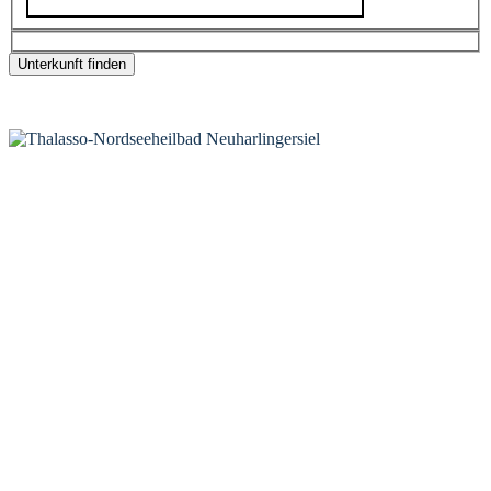
*
Ergebnisse werden auf tportal.tomas.travel angezeigt
KONTAKT
Tourist-Information Neuharlingersiel
Öffnungszeiten Tourist-Information
Öffnungszeiten Haus des Gastes
Öffnungszeiten Leuchttürmchen-Club
Nordsee-Camping Neuharlingersiel
INFORMATIONEN
Veranstaltungskalender
Prospektbestellung
Newsletter
Wochen-News
Webcams
UNTERKÜNFTE
Hotels
Pensionen
Ferienwohnungen
Ferienhäuser
Bauernhöfe