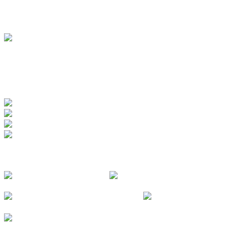
Jugendherberge
BADEWERK
www.badewerk.de
ZERTIFIZIERUNGEN
FOLGE UNS