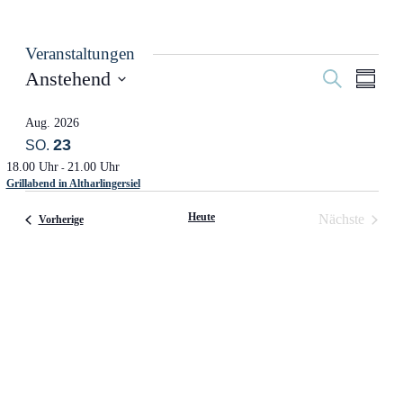
Veranstaltungen
Veranstal
VER
Anstehend
Suche
Zusamm
ANSI
Suche
Datum
NAVI
auswählen.
und
Aug. 2026
23
SO.
Ansichten
18.00 Uhr
21.00 Uhr
-
Navigati
Grillabend in Altharlingersiel
Heute
Nächste
Veranstaltungen
Vorherige
Veranstalt