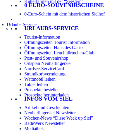
Kutterfahrten mit der “Seestern”
0 EURO-SOUVENIRSCHEINE
0-Euro-Schein mit dem historischen Sielhof
Urlaubs-Service
URLAUBS-SERVICE
Tourist-Information
Öffnungszeiten Tourist-Information
Öffnungszeiten Haus des Gastes
Öffnungszeiten Leuchttürmchen-Club
Post- und Souvenirshop
Ortsplan Neuharlingersiel
Nordsee-ServiceCard
Strandkorbvermietung
Wattmobil leihen
Tablet leihen
Prospekte bestellen
Prospekte herunterladen
INFOS VOM SIEL
Artikel und Geschichten
Neuharlingersiel Newsletter
Wochen-News “Disse Week up Siel”
BadeWerk Newsletter
Mediathek