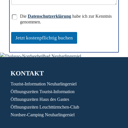
D
Die
Datenschutzerklärung
habe ich zur Kenntnis
a
genommen.
t
e
n
Jetzt kostenpflichtig buchen
s
c
h
u
t
z
KONTAKT
e
r
Tourist-Information Neuharlingersiel
k
Öffnungszeiten Tourist-Information
l
ä
Öffnungszeiten Haus des Gastes
r
Öffnungszeiten Leuchttürmchen-Club
u
n
Nordsee-Camping Neuharlingersiel
g
*