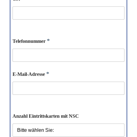
o
h
*
Telefonnummer
n
e
m
i
t
L
*
E-Mail-Adresse
a
y
o
u
t
Anzahl Eintrittskarten mit NSC