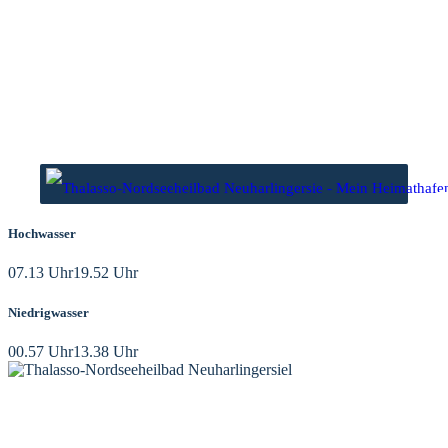
Zum
Inhalt
springen
Hochwasser
07.13 Uhr
19.52 Uhr
Niedrigwasser
00.57 Uhr
13.38 Uhr
KONTAKT
Tourist-Information Neuharlingersiel
Öffnungszeiten Tourist-Information