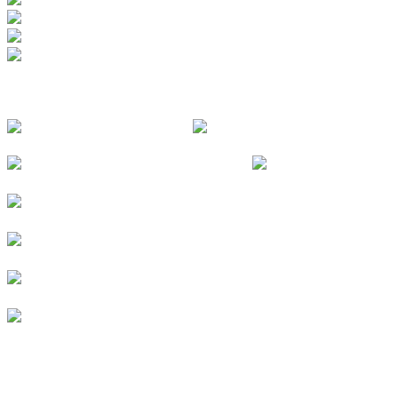
FOLGE UNS
© 2026
Kurverein Neuharlingersiel e.V.
|
Impressum
|
Datenschutz
|
Erklärung zur Barrierefreiheit
|
Stellenangebote
|
Presse
|
Vermieterbereich