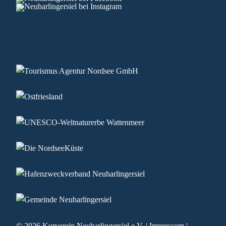
© 2026
Kurverein Neuharlingersiel e.V.
|
Impressum
|