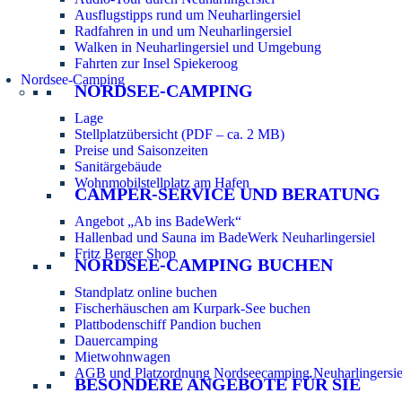
Ausflugstipps rund um Neuharlingersiel
Radfahren in und um Neuharlingersiel
Walken in Neuharlingersiel und Umgebung
Fahrten zur Insel Spiekeroog
Nordsee-Camping
NORDSEE-CAMPING
Lage
Stellplatzübersicht (PDF – ca. 2 MB)
Preise und Saisonzeiten
Sanitärgebäude
Wohnmobilstellplatz am Hafen
CAMPER-SERVICE UND BERATUNG
Angebot „Ab ins BadeWerk“
Hallenbad und Sauna im BadeWerk Neuharlingersiel
Fritz Berger Shop
NORDSEE-CAMPING BUCHEN
Standplatz online buchen
Fischerhäuschen am Kurpark-See buchen
Plattbodenschiff Pandion buchen
Dauercamping
Mietwohnwagen
AGB und Platzordnung Nordseecamping Neuharlingersie
BESONDERE ANGEBOTE FÜR SIE