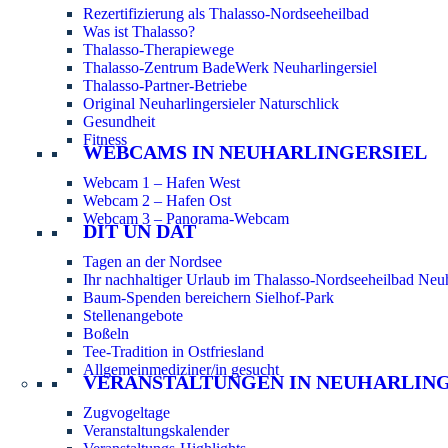
Rezertifizierung als Thalasso-Nordseeheilbad
Was ist Thalasso?
Thalasso-Therapiewege
Thalasso-Zentrum BadeWerk Neuharlingersiel
Thalasso-Partner-Betriebe
Original Neuharlingersieler Naturschlick
Gesundheit
Fitness
WEBCAMS IN NEUHARLINGERSIEL
Webcam 1 – Hafen West
Webcam 2 – Hafen Ost
Webcam 3 – Panorama-Webcam
DIT UN DAT
Tagen an der Nordsee
Ihr nachhaltiger Urlaub im Thalasso-Nordseeheilbad Neuh
Baum-Spenden bereichern Sielhof-Park
Stellenangebote
Boßeln
Tee-Tradition in Ostfriesland
Allgemeinmediziner/in gesucht
VERANSTALTUNGEN IN NEUHARLIN
Zugvogeltage
Veranstaltungskalender