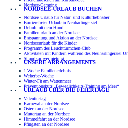
Nordsee-Camping
NORDSEE-URLAUB BUCHEN
Nordsee-Urlaub für Natur- und Kulturliebhaber
Barrierefreier Urlaub in Neuharlingersiel
Urlaub mit dem Hund
Familienurlaub an der Nordsee
Entspannung und Aktion an der Nordsee
Nordseeurlaub für die Kinder
Programm des Leuchttürmchen-Club
Aktivitäten mit Kindern während des Neuharlingersiel-Ur
Strandkorbvermietung
UNSERE ARRANGEMENTS
1 Woche Familienerlebnis
Welterbe-Woche
Winter-Fit am Wattenmeer
Präventionskurs „Beweglichkeits-Training am Meer“
URLAUB ÜBER DIE FEIERTAGE
Valentinstag
Karneval an der Nordsee
Ostern an der Nordsee
Muttertag an der Nordsee
Himmelfahrt an der Nordsee
Pfingsten an der Nordsee