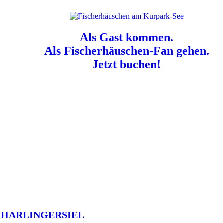
Als Gast kommen.
Als Fischerhäuschen-Fan gehen.
Jetzt buchen!
n für Hundebesitzer:
Der Nordsee-Campingplatz Neuharlingersiel ist e
UHARLINGERSIEL