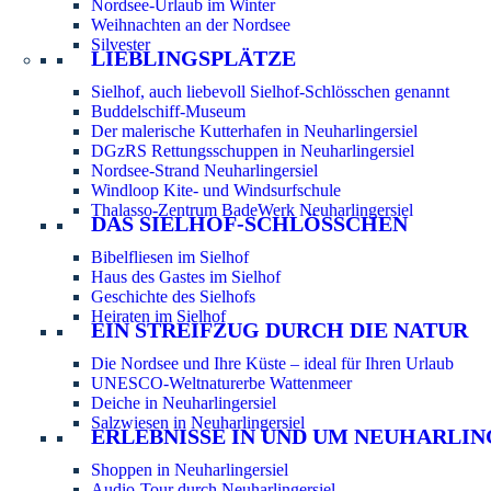
Nordsee-Urlaub im Winter
Weihnachten an der Nordsee
Silvester
LIEBLINGSPLÄTZE
Sielhof, auch liebevoll Sielhof-Schlösschen genannt
Buddelschiff-Museum
Der malerische Kutterhafen in Neuharlingersiel
DGzRS Rettungsschuppen in Neuharlingersiel
Nordsee-Strand Neuharlingersiel
Windloop Kite- und Windsurfschule
Thalasso-Zentrum BadeWerk Neuharlingersiel
DAS SIELHOF-SCHLÖSSCHEN
Bibelfliesen im Sielhof
Haus des Gastes im Sielhof
Geschichte des Sielhofs
Heiraten im Sielhof
EIN STREIFZUG DURCH DIE NATUR
Die Nordsee und Ihre Küste – ideal für Ihren Urlaub
UNESCO-Weltnaturerbe Wattenmeer
Deiche in Neuharlingersiel
Salzwiesen in Neuharlingersiel
ERLEBNISSE IN UND UM NEUHARLIN
Shoppen in Neuharlingersiel
Audio-Tour durch Neuharlingersiel