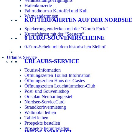
Veranstaltungs-Highlights
Hafenkonzerte
Fahrradtour zu Kartoffel und Kuh
Wattwanderungen
KUTTERFAHRTEN AUF DER NORDSE
Spiekeroog entdecken mit der “Gorch Fock”
Kutterfahrten mit der “Seestern”
0 EURO-SOUVENIRSCHEINE
0-Euro-Schein mit dem historischen Sielhof
Urlaubs-Service
URLAUBS-SERVICE
Tourist-Information
Öffnungszeiten Tourist-Information
Öffnungszeiten Haus des Gastes
Öffnungszeiten Leuchttürmchen-Club
Post- und Souvenirshop
Ortsplan Neuharlingersiel
Nordsee-ServiceCard
Strandkorbvermietung
Wattmobil leihen
Tablet leihen
Prospekte bestellen
Prospekte herunterladen
INFOS VOM SIEL