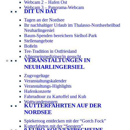
Webcam 2 – Hafen Ost
Webcam 3 – Panorama-Webcam
DIT UN DAT
Tagen an der Nordsee
Ihr nachhaltiger Urlaub im Thalasso-Nordseeheilbad
Neuharlingersiel
Baum-Spenden bereichern Sielhof-Park
Stellenangebote
Boßeln
Tee-Tradition in Ostfriesland
Allgemeinmediziner/in gesucht
VERANSTALTUNGEN IN
NEUHARLINGERSIEL
Zugvogeltage
Veranstaltungskalender
Veranstaltungs-Highlights
Hafenkonzerte
Fahrradtour zu Kartoffel und Kuh
Wattwanderungen
KUTTERFAHRTEN AUF DER
NORDSEE
Spiekeroog entdecken mit der “Gorch Fock”
Kutterfahrten mit der “Seestern”
0 EURO-SOUVENIRSCHEINE