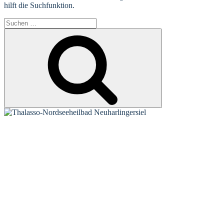
hilft die Suchfunktion.
Suchen
nach:
Suchen
KONTAKT
Tourist-Information Neuharlingersiel
Öffnungszeiten Tourist-Information
Öffnungszeiten Haus des Gastes
Öffnungszeiten Leuchttürmchen-Club
Nordsee-Camping Neuharlingersiel
INFORMATIONEN
Veranstaltungskalender
Prospektbestellung
Newsletter
Wochen-News
Webcams