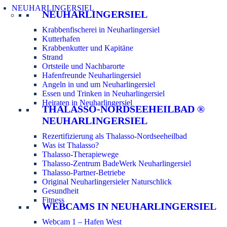
NEUHARLINGERSIEL
NEUHARLINGERSIEL
Krabbenfischerei in Neuharlingersiel
Kutterhafen
Krabbenkutter und Kapitäne
Strand
Ortsteile und Nachbarorte
Hafenfreunde Neuharlingersiel
Angeln in und um Neuharlingersiel
Essen und Trinken in Neuharlingersiel
Heiraten in Neuharlingersiel
THALASSO-NORDSEEHEILBAD ®
NEUHARLINGERSIEL
Rezertifizierung als Thalasso-Nordseeheilbad
Was ist Thalasso?
Thalasso-Therapiewege
Thalasso-Zentrum BadeWerk Neuharlingersiel
Thalasso-Partner-Betriebe
Original Neuharlingersieler Naturschlick
Gesundheit
Fitness
WEBCAMS IN NEUHARLINGERSIEL
Webcam 1 – Hafen West