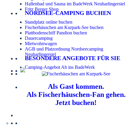
Hallenbad und Sauna im BadeWerk Neuharlingersiel
Fritz Berger Shop
NORDSEE-CAMPING BUCHEN
Standplatz online buchen
Fischerhäuschen am Kurpark-See buchen
Plattbodenschiff Pandion buchen
Dauercamping
Mietwohnwagen
AGB und Platzordnung Nordseecamping
Neuharlingersiel
BESONDERE ANGEBOTE FÜR SIE
Camping-Angebot Ab ins BadeWerk
Als Gast kommen.
Als Fischerhäuschen-Fan gehen.
Jetzt buchen!
Information für Hundebesitzer:
Der Nordsee-
Campingplatz Neuharlingersiel ist ein hundefreier Platz.