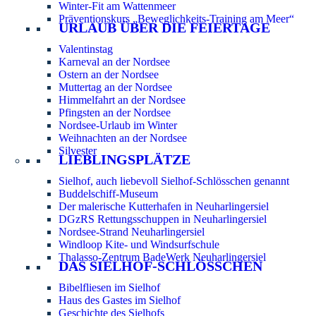
Winter-Fit am Wattenmeer
Präventionskurs „Beweglichkeits-Training am Meer“
URLAUB ÜBER DIE FEIERTAGE
Valentinstag
Karneval an der Nordsee
Ostern an der Nordsee
Muttertag an der Nordsee
Himmelfahrt an der Nordsee
Pfingsten an der Nordsee
Nordsee-Urlaub im Winter
Weihnachten an der Nordsee
Silvester
LIEBLINGSPLÄTZE
Sielhof, auch liebevoll Sielhof-Schlösschen genannt
Buddelschiff-Museum
Der malerische Kutterhafen in Neuharlingersiel
DGzRS Rettungsschuppen in Neuharlingersiel
Nordsee-Strand Neuharlingersiel
Windloop Kite- und Windsurfschule
Thalasso-Zentrum BadeWerk Neuharlingersiel
DAS SIELHOF-SCHLÖSSCHEN
Bibelfliesen im Sielhof
Haus des Gastes im Sielhof
Geschichte des Sielhofs