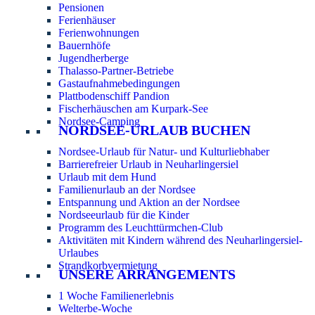
Pensionen
Ferienhäuser
Ferienwohnungen
Bauernhöfe
Jugendherberge
Thalasso-Partner-Betriebe
Gastaufnahmebedingungen
Plattbodenschiff Pandion
Fischerhäuschen am Kurpark-See
Nordsee-Camping
NORDSEE-URLAUB BUCHEN
Nordsee-Urlaub für Natur- und Kulturliebhaber
Barrierefreier Urlaub in Neuharlingersiel
Urlaub mit dem Hund
Familienurlaub an der Nordsee
Entspannung und Aktion an der Nordsee
Nordseeurlaub für die Kinder
Programm des Leuchttürmchen-Club
Aktivitäten mit Kindern während des Neuharlingersiel-
Urlaubes
Strandkorbvermietung
UNSERE ARRANGEMENTS
1 Woche Familienerlebnis
Welterbe-Woche