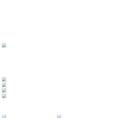
UNTERKÜNFTE
Hotels
Pensionen
Ferienwohnungen
Ferienhäuser
Bauernhöfe
Jugendherberge
BADEWERK
www.badewerk.de
ZERTIFIZIERUNGEN
FOLGE UNS