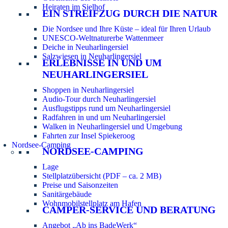
Heiraten im Sielhof
EIN STREIFZUG DURCH DIE NATUR
Die Nordsee und Ihre Küste – ideal für Ihren Urlaub
UNESCO-Weltnaturerbe Wattenmeer
Deiche in Neuharlingersiel
Salzwiesen in Neuharlingersiel
ERLEBNISSE IN UND UM
NEUHARLINGERSIEL
Shoppen in Neuharlingersiel
Audio-Tour durch Neuharlingersiel
Ausflugstipps rund um Neuharlingersiel
Radfahren in und um Neuharlingersiel
Walken in Neuharlingersiel und Umgebung
Fahrten zur Insel Spiekeroog
Nordsee-Camping
NORDSEE-CAMPING
Lage
Stellplatzübersicht (PDF – ca. 2 MB)
Preise und Saisonzeiten
Sanitärgebäude
Wohnmobilstellplatz am Hafen
CAMPER-SERVICE UND BERATUNG
Angebot „Ab ins BadeWerk“