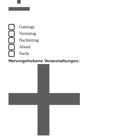
Filter
öffnen
Filter
Filter
Tageszeit
schließen
entfernen
Filter
Ganztags
schließen
Vormittag
Nachmittag
Abend
Nacht
Hervorgehobene Veranstaltungen
: