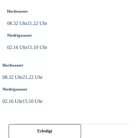
Hochwasser
08.32 Uhr
21.22 Uhr
Niedrigwasser
02.16 Uhr
15.10 Uhr
Hochwasser
08.32 Uhr
21.22 Uhr
Niedrigwasser
02.16 Uhr
15.10 Uhr
Das
Veranstaltungen
Filter
Erledigt
Ändern
der