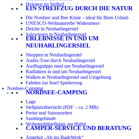
Heiraten im Sielhof
EIN STREIFZUG DURCH DIE NATUR
Die Nordsee und Ihre Küste – ideal für Ihren Urlaub
UNESCO-Weltnaturerbe Wattenmeer
Deiche in Neuharlingersiel
Salzwiesen in Neuharlingersiel
ERLEBNISSE IN UND UM
NEUHARLINGERSIEL
Shoppen in Neuharlingersiel
Audio-Tour durch Neuharlingersiel
Ausflugstipps rund um Neuharlingersiel
Radfahren in und um Neuharlingersiel
Walken in Neuharlingersiel und Umgebung
Fahrten zur Insel Spiekeroog
Nordsee-Camping
NORDSEE-CAMPING
Lage
Stellplatzübersicht (PDF – ca. 2 MB)
Preise und Saisonzeiten
Sanitärgebäude
Wohnmobilstellplatz am Hafen
CAMPER-SERVICE UND BERATUNG
Angebot „Ab ins BadeWerk“