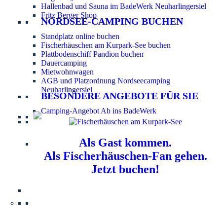
Hallenbad und Sauna im BadeWerk Neuharlingersiel
Fritz Berger Shop
NORDSEE-CAMPING BUCHEN
Standplatz online buchen
Fischerhäuschen am Kurpark-See buchen
Plattbodenschiff Pandion buchen
Dauercamping
Mietwohnwagen
AGB und Platzordnung Nordseecamping
Neuharlingersiel
BESONDERE ANGEBOTE FÜR SIE
Camping-Angebot Ab ins BadeWerk
Als Gast kommen.
Als Fischerhäuschen-Fan gehen.
Jetzt buchen!
Information für Hundebesitzer:
Der Nordsee-
Campingplatz Neuharlingersiel ist ein hundefreier Platz.