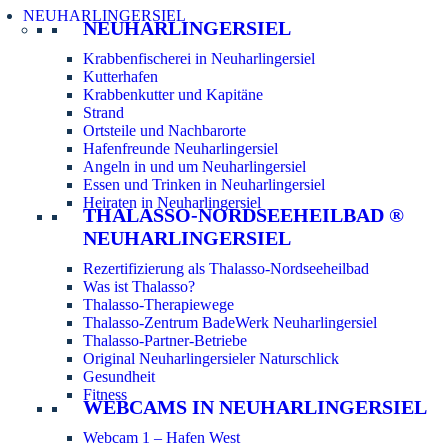
NEUHARLINGERSIEL
NEUHARLINGERSIEL
Krabbenfischerei in Neuharlingersiel
Kutterhafen
Krabbenkutter und Kapitäne
Strand
Ortsteile und Nachbarorte
Hafenfreunde Neuharlingersiel
Angeln in und um Neuharlingersiel
Essen und Trinken in Neuharlingersiel
Heiraten in Neuharlingersiel
THALASSO-NORDSEEHEILBAD ®
NEUHARLINGERSIEL
Rezertifizierung als Thalasso-Nordseeheilbad
Was ist Thalasso?
Thalasso-Therapiewege
Thalasso-Zentrum BadeWerk Neuharlingersiel
Thalasso-Partner-Betriebe
Original Neuharlingersieler Naturschlick
Gesundheit
Fitness
WEBCAMS IN NEUHARLINGERSIEL
Webcam 1 – Hafen West