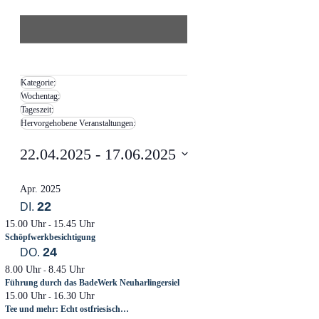
Filter
öffnen
Filter
Filter
Hervorgehobene
schließen
entfernen
Filter
Kategorie
:
Veranstaltungen
schließen
Filter
Wochentag
:
entfernen
Filter
Tageszeit
:
entfernen
Filter
Hervorgehobene Veranstaltungen
:
entfernen
Filter
entfernen
22.04.2025
 - 
17.06.2025
Datum
auswählen.
Apr. 2025
22
DI.
15.00 Uhr
15.45 Uhr
-
Schöpfwerkbesichtigung
24
DO.
8.00 Uhr
8.45 Uhr
-
Führung durch das BadeWerk Neuharlingersiel
15.00 Uhr
16.30 Uhr
-
Tee und mehr: Echt ostfriesisch…