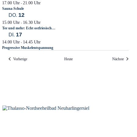
17.00 Uhr
21.00 Uhr
-
Sauna-Schule
12
DO.
15.00 Uhr
16.30 Uhr
-
Tee und mehr: Echt ostfriesisch…
17
DI.
14.00 Uhr
14.45 Uhr
-
Progressive Muskelentspannung
Veranstaltungen
Veransta
Vorherige
Heute
Nächste
KONTAKT
Tourist-Information Neuharlingersiel
Öffnungszeiten Tourist-Information
Öffnungszeiten Haus des Gastes