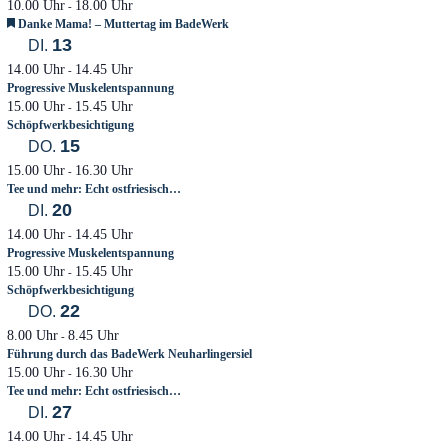
10.00 Uhr
18.00 Uhr
-
Empfohlen
Danke Mama! – Muttertag im BadeWerk
13
DI.
14.00 Uhr
14.45 Uhr
-
Progressive Muskelentspannung
15.00 Uhr
15.45 Uhr
-
Schöpfwerkbesichtigung
15
DO.
15.00 Uhr
16.30 Uhr
-
Tee und mehr: Echt ostfriesisch…
20
DI.
14.00 Uhr
14.45 Uhr
-
Progressive Muskelentspannung
15.00 Uhr
15.45 Uhr
-
Schöpfwerkbesichtigung
22
DO.
8.00 Uhr
8.45 Uhr
-
Führung durch das BadeWerk Neuharlingersiel
15.00 Uhr
16.30 Uhr
-
Tee und mehr: Echt ostfriesisch…
27
DI.
14.00 Uhr
14.45 Uhr
-