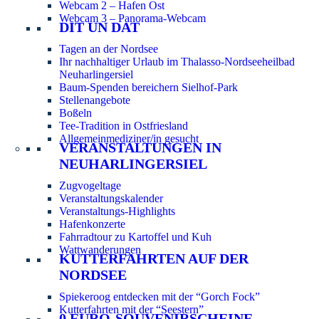
Webcam 2 – Hafen Ost
Webcam 3 – Panorama-Webcam
DIT UN DAT
Tagen an der Nordsee
Ihr nachhaltiger Urlaub im Thalasso-Nordseeheilbad
Neuharlingersiel
Baum-Spenden bereichern Sielhof-Park
Stellenangebote
Boßeln
Tee-Tradition in Ostfriesland
Allgemeinmediziner/in gesucht
VERANSTALTUNGEN IN
NEUHARLINGERSIEL
Zugvogeltage
Veranstaltungskalender
Veranstaltungs-Highlights
Hafenkonzerte
Fahrradtour zu Kartoffel und Kuh
Wattwanderungen
KUTTERFAHRTEN AUF DER
NORDSEE
Spiekeroog entdecken mit der “Gorch Fock”
Kutterfahrten mit der “Seestern”
0 EURO-SOUVENIRSCHEINE