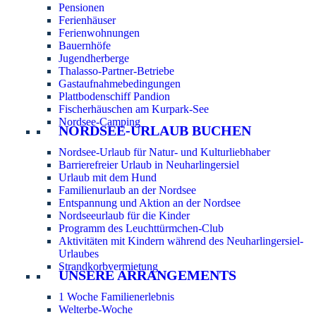
Pensionen
Ferienhäuser
Ferienwohnungen
Bauernhöfe
Jugendherberge
Thalasso-Partner-Betriebe
Gastaufnahmebedingungen
Plattbodenschiff Pandion
Fischerhäuschen am Kurpark-See
Nordsee-Camping
NORDSEE-URLAUB BUCHEN
Nordsee-Urlaub für Natur- und Kulturliebhaber
Barrierefreier Urlaub in Neuharlingersiel
Urlaub mit dem Hund
Familienurlaub an der Nordsee
Entspannung und Aktion an der Nordsee
Nordseeurlaub für die Kinder
Programm des Leuchttürmchen-Club
Aktivitäten mit Kindern während des Neuharlingersiel-
Urlaubes
Strandkorbvermietung
UNSERE ARRANGEMENTS
1 Woche Familienerlebnis
Welterbe-Woche