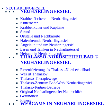
NEUHARLINGERSIEL
NEUHARLINGERSIEL
Krabbenfischerei in Neuharlingersiel
Kutterhafen
Krabbenkutter und Kapitäne
Strand
Ortsteile und Nachbarorte
Hafenfreunde Neuharlingersiel
Angeln in und um Neuharlingersiel
Essen und Trinken in Neuharlingersiel
Heiraten in Neuharlingersiel
THALASSO-NORDSEEHEILBAD ®
NEUHARLINGERSIEL
Rezertifizierung als Thalasso-Nordseeheilbad
Was ist Thalasso?
Thalasso-Therapiewege
Thalasso-Zentrum BadeWerk Neuharlingersiel
Thalasso-Partner-Betriebe
Original Neuharlingersieler Naturschlick
Gesundheit
Fitness
WEBCAMS IN NEUHARLINGERSIEL