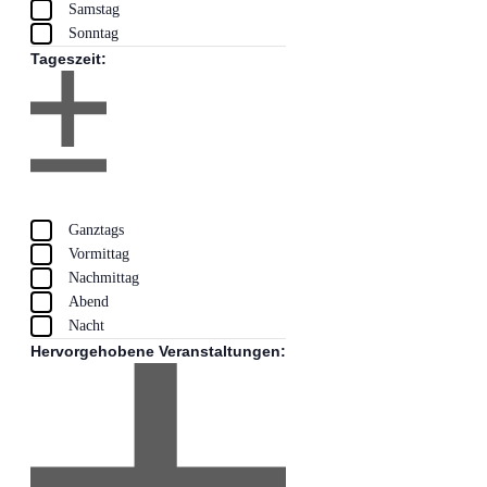
Suche
Anzeigen
NAVI
Samstag
und
Sonntag
Ansichten
Tageszeit
:
Navigati
Filter
öffnen
Filter
Filter
Tageszeit
schließen
entfernen
Filter
Ganztags
schließen
Vormittag
Nachmittag
Abend
Nacht
Hervorgehobene Veranstaltungen
: