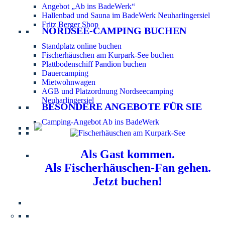
Angebot „Ab ins BadeWerk“
Hallenbad und Sauna im BadeWerk Neuharlingersiel
Fritz Berger Shop
NORDSEE-CAMPING BUCHEN
Standplatz online buchen
Fischerhäuschen am Kurpark-See buchen
Plattbodenschiff Pandion buchen
Dauercamping
Mietwohnwagen
AGB und Platzordnung Nordseecamping
Neuharlingersiel
BESONDERE ANGEBOTE FÜR SIE
Camping-Angebot Ab ins BadeWerk
Als Gast kommen.
Als Fischerhäuschen-Fan gehen.
Jetzt buchen!
Information für Hundebesitzer:
Der Nordsee-
Campingplatz Neuharlingersiel ist ein hundefreier Platz.