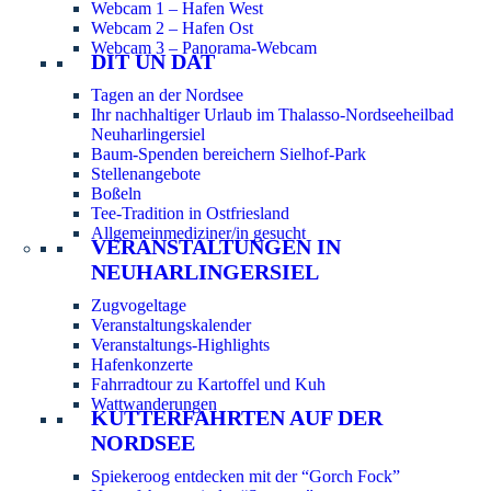
Webcam 1 – Hafen West
Webcam 2 – Hafen Ost
Webcam 3 – Panorama-Webcam
DIT UN DAT
Tagen an der Nordsee
Ihr nachhaltiger Urlaub im Thalasso-Nordseeheilbad
Neuharlingersiel
Baum-Spenden bereichern Sielhof-Park
Stellenangebote
Boßeln
Tee-Tradition in Ostfriesland
Allgemeinmediziner/in gesucht
VERANSTALTUNGEN IN
NEUHARLINGERSIEL
Zugvogeltage
Veranstaltungskalender
Veranstaltungs-Highlights
Hafenkonzerte
Fahrradtour zu Kartoffel und Kuh
Wattwanderungen
KUTTERFAHRTEN AUF DER
NORDSEE
Spiekeroog entdecken mit der “Gorch Fock”