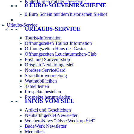
Kutterfahrten mit der “Seestern”
0 EURO-SOUVENIRSCHEINE
0-Euro-Schein mit dem historischen Sielhof
Urlaubs-Service
URLAUBS-SERVICE
Tourist-Information
Öffnungszeiten Tourist-Information
Öffnungszeiten Haus des Gastes
Öffnungszeiten Leuchttürmchen-Club
Post- und Souvenirshop
Ortsplan Neuharlingersiel
Nordsee-ServiceCard
Strandkorbvermietung
Wattmobil leihen
Tablet leihen
Prospekte bestellen
Prospekte herunterladen
INFOS VOM SIEL
Artikel und Geschichten
Neuharlingersiel Newsletter
Wochen-News “Disse Week up Siel”
BadeWerk Newsletter
Mediathek