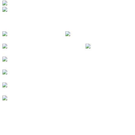
FOLGE UNS
© 2026
Kurverein Neuharlingersiel e.V.
|
Impressum
|
Datenschutz
|
Erklärung zur Barrierefreiheit
|
Stellenangebote
|
Presse
|
Vermieterbereich