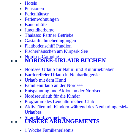
Hotels
Pensionen
Ferienhäuser
Ferienwohnungen
Bauernhöfe
Jugendherberge
Thalasso-Partner-Betriebe
Gastaufnahmebedingungen
Plattbodenschiff Pandion
Fischerhäuschen am Kurpark-See
Nordsee-Camping
NORDSEE-URLAUB BUCHEN
Nordsee-Urlaub für Natur- und Kulturliebhaber
Barrierefreier Urlaub in Neuharlingersiel
Urlaub mit dem Hund
Familienurlaub an der Nordsee
Entspannung und Aktion an der Nordsee
Nordseeurlaub für die Kinder
Programm des Leuchttürmchen-Club
Aktivitäten mit Kindern während des Neuharlingersiel-
Urlaubes
Strandkorbvermietung
UNSERE ARRANGEMENTS
1 Woche Familienerlebnis