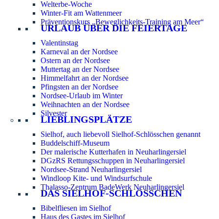
Welterbe-Woche
Winter-Fit am Wattenmeer
Präventionskurs „Beweglichkeits-Training am Meer“
URLAUB ÜBER DIE FEIERTAGE
Valentinstag
Karneval an der Nordsee
Ostern an der Nordsee
Muttertag an der Nordsee
Himmelfahrt an der Nordsee
Pfingsten an der Nordsee
Nordsee-Urlaub im Winter
Weihnachten an der Nordsee
Silvester
LIEBLINGSPLÄTZE
Sielhof, auch liebevoll Sielhof-Schlösschen genannt
Buddelschiff-Museum
Der malerische Kutterhafen in Neuharlingersiel
DGzRS Rettungsschuppen in Neuharlingersiel
Nordsee-Strand Neuharlingersiel
Windloop Kite- und Windsurfschule
Thalasso-Zentrum BadeWerk Neuharlingersiel
DAS SIELHOF-SCHLÖSSCHEN
Bibelfliesen im Sielhof
Haus des Gastes im Sielhof